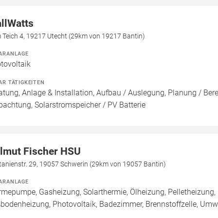
llWatts
 Teich 4, 19217 Utecht (29km von 19217 Bantin)
ARANLAGE
tovoltaik
AR TÄTIGKEITEN
atung, Anlage & Installation, Aufbau / Auslegung, Planung / Be
pachtung, Solarstromspeicher / PV Batterie
lmut Fischer HSU
tanienstr. 29, 19057 Schwerin (29km von 19057 Bantin)
ARANLAGE
mepumpe, Gasheizung, Solarthermie, Ölheizung, Pelletheizung, 
bodenheizung, Photovoltaik, Badezimmer, Brennstoffzelle, U