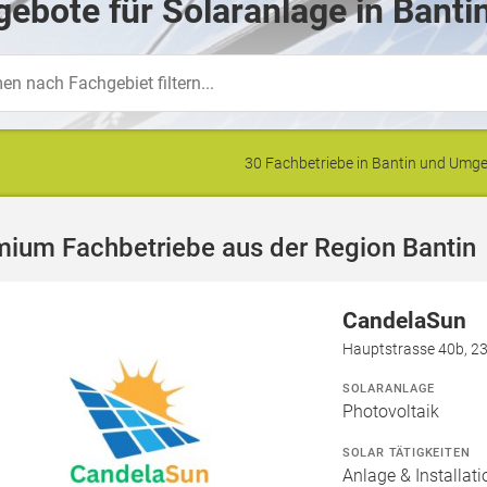
ebote für Solaranlage in Banti
30 Fachbetriebe in Bantin und Um
mium Fachbetriebe aus der Region Bantin
CandelaSun
Hauptstrasse 40b, 2
SOLARANLAGE
Photovoltaik
SOLAR TÄTIGKEITEN
Anlage & Installat