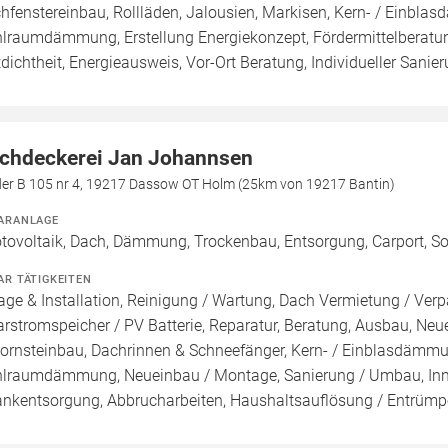
hfenstereinbau, Rollläden, Jalousien, Markisen, Kern- / Ei
lraumdämmung, Erstellung Energiekonzept, Fördermittelberatun
tdichtheit, Energieausweis, Vor-Ort Beratung, Individueller Sanie
chdeckerei Jan Johannsen
der B 105 nr 4, 19217 Dassow OT Holm (25km von 19217 Bantin)
ARANLAGE
tovoltaik, Dach, Dämmung, Trockenbau, Entsorgung, Carport, So
AR TÄTIGKEITEN
age & Installation, Reinigung / Wartung, Dach Vermietung / Ver
arstromspeicher / PV Batterie, Reparatur, Beratung, Ausbau, N
ornsteinbau, Dachrinnen & Schneefänger, Kern- / Einblasdä
lraumdämmung, Neueinbau / Montage, Sanierung / Umbau, Inn
ankentsorgung, Abbrucharbeiten, Haushaltsauflösung / Entrümp