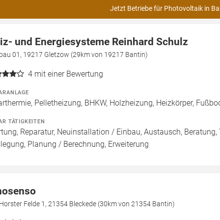
Jetzt Betriebe für Photovoltaik in Ba
iz- und Energiesysteme Reinhard Schulz
bau 01, 19217 Gletzow (29km von 19217 Bantin)
4
mit einer Bewertung
ARANLAGE
arthermie, Pelletheizung, BHKW, Holzheizung, Heizkörper, Fußbod
AR TÄTIGKEITEN
tung, Reparatur, Neuinstallation / Einbau, Austausch, Beratung, 
legung, Planung / Berechnung, Erweiterung
nosenso
Horster Felde 1, 21354 Bleckede (30km von 21354 Bantin)