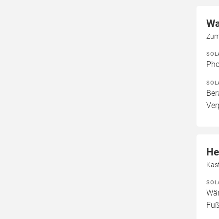
Wa
Zum
SOL
Pho
SOL
Ber
Ver
He
Kas
SOL
Wär
Fuß