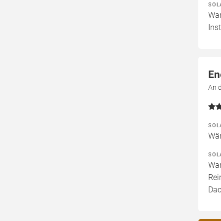
SOL
War
Ins
En
An 
SOL
Wär
SOL
War
Rei
Dac