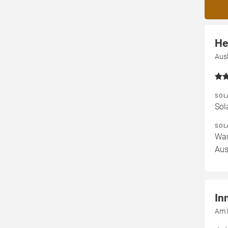
He
Aus
SOL
Sol
SOL
War
Aus
In
Am 