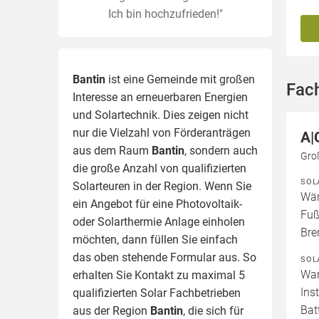
Ich bin hochzufrieden!"
Bantin
ist eine Gemeinde mit großen
Fach
Interesse an erneuerbaren Energien
und Solartechnik. Dies zeigen nicht
nur die Vielzahl von Förderanträgen
A|
aus dem Raum
Bantin
, sondern auch
Gro
die große Anzahl von qualifizierten
SOL
Solarteuren in der Region.
Wenn Sie
Wär
ein Angebot für eine Photovoltaik-
Fuß
oder Solarthermie Anlage einholen
Bre
möchten, dann füllen Sie einfach
das oben stehende Formular aus. So
SOL
War
erhalten Sie Kontakt zu maximal 5
Ins
qualifizierten Solar Fachbetrieben
Bat
aus der Region
Bantin
, die sich für