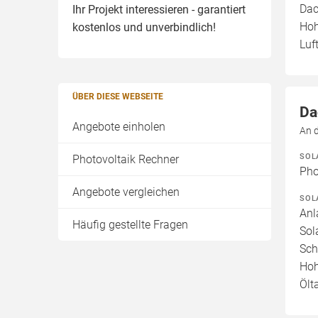
Dac
Ihr Projekt interessieren - garantiert
Hoh
kostenlos und unverbindlich!
Luf
ÜBER DIESE WEBSEITE
Da
Angebote einholen
An 
SOL
Photovoltaik Rechner
Pho
Angebote vergleichen
SOL
Anl
Häufig gestellte Fragen
Sol
Sch
Hoh
Ölt