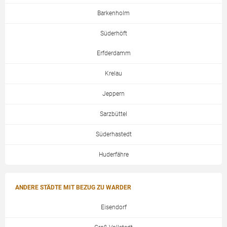
Barkenholm
Süderhöft
Erfderdamm
Krelau
Jeppern
Sarzbüttel
Süderhastedt
Huderfähre
ANDERE STÄDTE MIT BEZUG ZU WARDER
Eisendorf