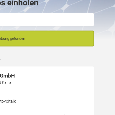
ps einholen
gebung gefunden
s
 GmbH
8 Kahla
ovoltaik