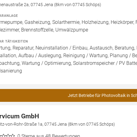
henaustraße 2a, 07745 Jena (8km von 07745 Schöps)
ARANLAGE
mepumpe, Gasheizung, Solarthermie, Holzheizung, Heizkörper, 
ezimmer, Brennstoffzelle, Umwälzpumpe
AR TÄTIGKEITEN
tung, Reparatur, Neuinstallation / Einbau, Austausch, Beratung,
tallation, Aufbau / Auslegung, Reinigung / Wartung, Planung / 
pachtung, Wartung / Optimierung, Solarstromspeicher / PV Batte
sanierung
Jetzt Betriebe für Photovoltaik in S
rvicum GmbH
itz-von-Rohr-Straße 1a, 07745 Jena (8km von 07745 Schöps)
0
Sterne aus 48 Bewertungen