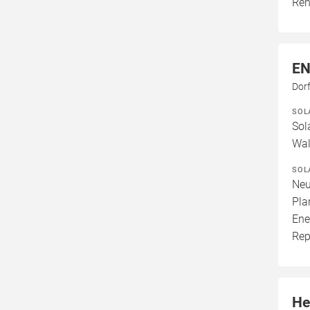
Ren
EN
Dor
SOL
Sol
Wal
SOL
Neu
Pla
Ene
Rep
He