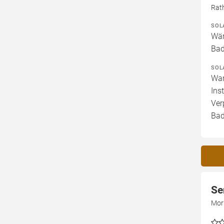
Rat
SOL
Wär
Bad
SOL
War
Ins
Ver
Bad
Se
Mor