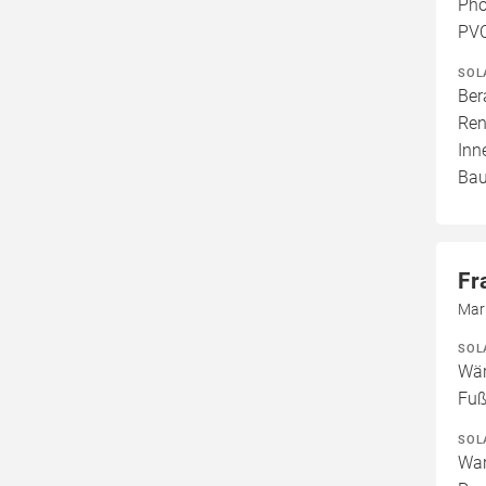
Pho
PVC
SOL
Ber
Ren
Inn
Bau
Fr
Mar
SOL
Wär
Fuß
SOL
War