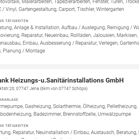
tovoltaik, Malerarbeiten, Tapezierarbeiten, Fenster, Türen, Trock
 / Vinyl, Gartengestaltung, Carport, Tischler, Wintergarten
AR TÄTIGKEITEN
atung, Anlage & Installation, Aufbau / Auslegung, Reinigung / W
ovierung, Reparatur, Neueinbau, Rollläden, Jalousien, Markise
enausbau, Einbau, Ausbesserung / Reparatur, Verlegen, Gartenha
, Planung / Montage
ank Heizungs-u.Sanitärinstallations GmbH
ktstr.20, 07747 Jena (6km von 07747 Schöps)
ARANLAGE
mepumpe, Gasheizung, Solarthermie, Ölheizung, Pelletheizung, 
bodenheizung, Badezimmer, Brennstoffzelle, Umwälzpumpe
AR TÄTIGKEITEN
tung, Reparatur, Neuinstallation / Einbau, Austausch, Beratung,