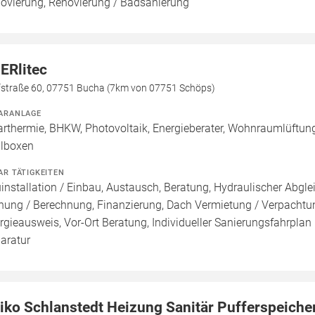
ovierung, Renovierung / Badsanierung
ERlitec
fstraße 60, 07751 Bucha (7km von 07751 Schöps)
ARANLAGE
arthermie, BHKW, Photovoltaik, Energieberater, Wohnraumlüftung, 
lboxen
AR TÄTIGKEITEN
installation / Einbau, Austausch, Beratung, Hydraulischer Abglei
nung / Berechnung, Finanzierung, Dach Vermietung / Verpachtung
rgieausweis, Vor-Ort Beratung, Individueller Sanierungsfahrplan 
aratur
iko Schlanstedt Heizung Sanitär Pufferspeiche