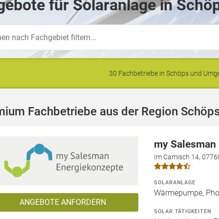
ebote für Solaranlage in Schö
30 Fachbetriebe in Schöps und Um
mium Fachbetriebe aus der Region Schöp
my Salesman
Im Camisch 14, 0776
SOLARANLAGE
Wärmepumpe, Phot
ANGEBOTE ANFORDERN
SOLAR TÄTIGKEITEN