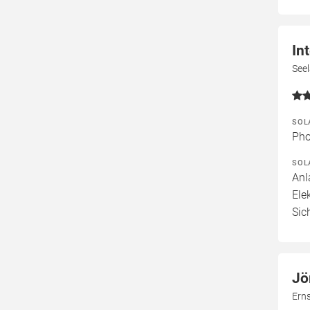
In
See
SOL
Pho
SOL
Anl
Ele
Sic
Jö
Ern