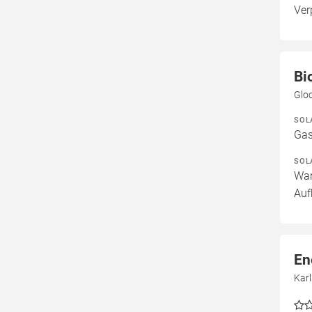
Ver
Bi
Glo
SOL
Gas
SOL
War
Auf
En
Kar