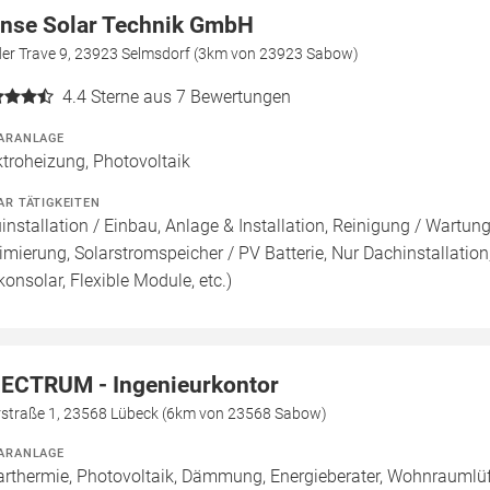
nse Solar Technik GmbH
der Trave 9, 23923 Selmsdorf (3km von 23923 Sabow)
4.4
Sterne aus 7 Bewertungen
ARANLAGE
ktroheizung, Photovoltaik
AR TÄTIGKEITEN
installation / Einbau, Anlage & Installation, Reinigung / Wartu
imierung, Solarstromspeicher / PV Batterie, Nur Dachinstallation, 
konsolar, Flexible Module, etc.)
ECTRUM - Ingenieurkontor
rstraße 1, 23568 Lübeck (6km von 23568 Sabow)
ARANLAGE
arthermie, Photovoltaik, Dämmung, Energieberater, Wohnraumlü