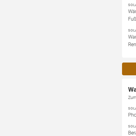
SOL
Wär
Fuß
SOL
War
Ren
Wa
Zum
SOL
Pho
SOL
Ber