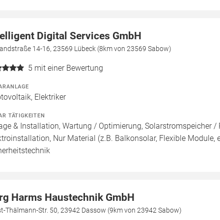
telligent Digital Services GmbH
landstraße 14-16, 23569 Lübeck (8km von 23569 Sabow)
5
mit einer Bewertung
ARANLAGE
tovoltaik, Elektriker
AR TÄTIGKEITEN
age & Installation, Wartung / Optimierung, Solarstromspeicher / 
ktroinstallation, Nur Material (z.B. Balkonsolar, Flexible Module,
herheitstechnik
rg Harms Haustechnik GmbH
st-Thälmann-Str. 50, 23942 Dassow (9km von 23942 Sabow)