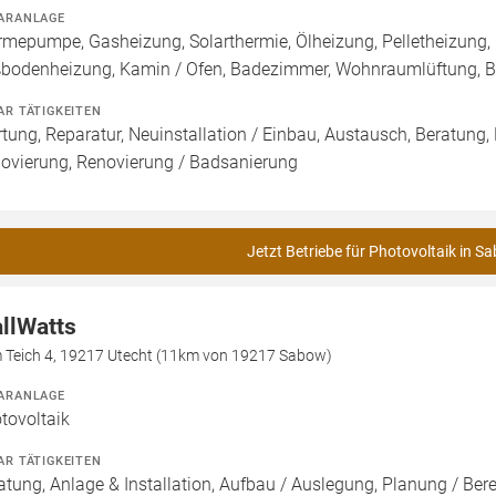
ARANLAGE
mepumpe, Gasheizung, Solarthermie, Ölheizung, Pelletheizung, 
bodenheizung, Kamin / Ofen, Badezimmer, Wohnraumlüftung, B
AR TÄTIGKEITEN
tung, Reparatur, Neuinstallation / Einbau, Austausch, Beratung,
ovierung, Renovierung / Badsanierung
Jetzt Betriebe für Photovoltaik in S
llWatts
 Teich 4, 19217 Utecht (11km von 19217 Sabow)
ARANLAGE
tovoltaik
AR TÄTIGKEITEN
atung, Anlage & Installation, Aufbau / Auslegung, Planung / Be