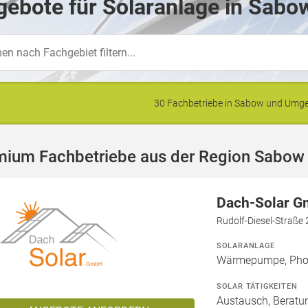
ebote für Solaranlage in Sabo
30 Fachbetriebe in Sabow und Umg
mium Fachbetriebe aus der Region Sabow
Dach-Solar 
Rudolf-Diesel-Straße 
SOLARANLAGE
Wärmepumpe, Phot
SOLAR TÄTIGKEITEN
Austausch, Beratun