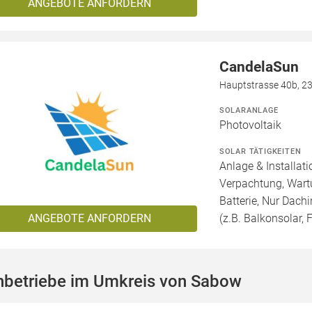
ANGEBOTE ANFORDERN
CandelaSun
Hauptstrasse 40b, 2
SOLARANLAGE
Photovoltaik
SOLAR TÄTIGKEITEN
Anlage & Installat
Verpachtung, Wartu
Batterie, Nur Dachi
ANGEBOTE ANFORDERN
(z.B. Balkonsolar, F
hbetriebe im Umkreis von Sabow