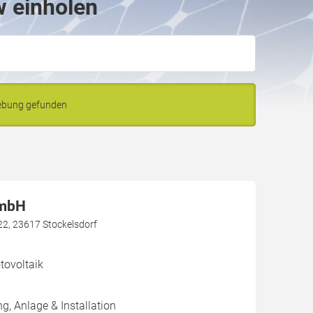
w einholen
ebung gefunden
GmbH
22, 23617 Stockelsdorf
ovoltaik
g, Anlage & Installation