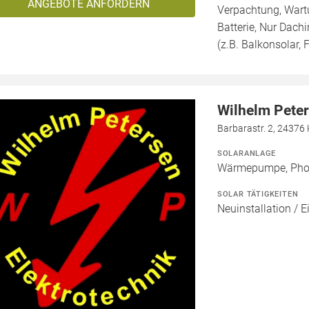
ANGEBOTE ANFORDERN
Verpachtung, Wartu
Batterie, Nur Dachi
(z.B. Balkonsolar, F
Wilhelm Peter
Barbarastr. 2, 24376
SOLARANLAGE
Wärmepumpe, Phot
SOLAR TÄTIGKEITEN
Neuinstallation / E