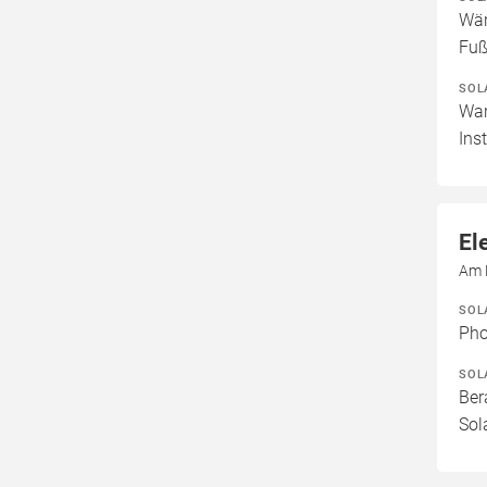
Wär
Fuß
SOL
War
Ins
El
Am 
SOL
Pho
SOL
Ber
Sol