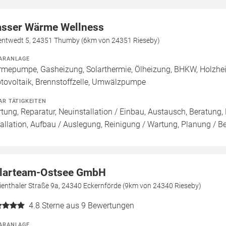
sser Wärme Wellness
entwedt 5, 24351 Thumby (6km von 24351 Rieseby)
ARANLAGE
mepumpe, Gasheizung, Solarthermie, Ölheizung, BHKW, Holzhei
tovoltaik, Brennstoffzelle, Umwälzpumpe
AR TÄTIGKEITEN
tung, Reparatur, Neuinstallation / Einbau, Austausch, Beratung,
tallation, Aufbau / Auslegung, Reinigung / Wartung, Planung / B
larteam-Ostsee GmbH
ienthaler Straße 9a, 24340 Eckernförde (9km von 24340 Rieseby)
4.8
Sterne aus 9 Bewertungen
ARANLAGE