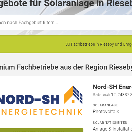
ebote für Solaranlage in Riese
30 Fachbetriebe in Rieseby und Um
mium Fachbetriebe aus der Region Rieseb
Nord-SH Ener
Ratsteich 12, 24837 
SOLARANLAGE
Photovoltaik
SOLAR TÄTIGKEITEN
Anlage & Installat