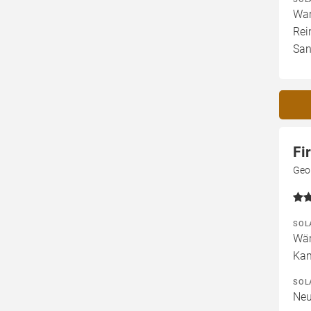
War
Rei
San
Fi
Geo
SOL
Wär
Kam
SOL
Neu