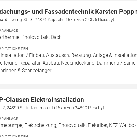
dachungs- und Fassadentechnik Karsten Popp
ard-Liening-Str. 3, 24376 Kappeln (15km von 24376 Rieseby)
ARANLAGE
arthermie, Photovoltaik, Dach
AR TÄTIGKEITEN
installation / Einbau, Austausch, Beratung, Anlage & Installati
eiterung, Reparatur, Ausbau, Neueindeckung, Dämmung / Sanier
hrinnen & Schneefänger
P-Clausen Elektroinstallation
n 2, 24890 Süderfahrenstedt (16km von 24890 Rieseby)
ARANLAGE
mepumpe, Elektroheizung, Photovoltaik, Elektriker, KFZ Wallbo
AR TÄTIGKEITEN