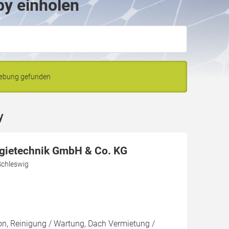
by einholen
gebung gefunden
y
gietechnik GmbH & Co. KG
Schleswig
ion, Reinigung / Wartung, Dach Vermietung /