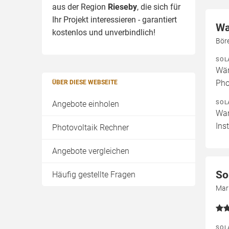
aus der Region
Rieseby
, die sich für
Ihr Projekt interessieren - garantiert
Wa
kostenlos und unverbindlich!
Bör
SOL
Wär
Pho
ÜBER DIESE WEBSEITE
SOL
Angebote einholen
War
Ins
Photovoltaik Rechner
Angebote vergleichen
So
Häufig gestellte Fragen
Mar
SOL