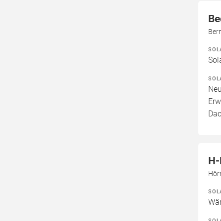
Be
Bern
SOL
Sol
SOL
Neu
Erw
Dac
H-
Hör
SOL
Wär
SOL