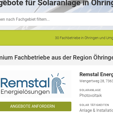
ebote für Solaranlage in Öhrin
30 Fachbetriebe in Öhringen und U
mium Fachbetriebe aus der Region Öhring
Remstal Ener
Wengertweg 28, 736
SOLARANLAGE
Photovoltaik
SOLAR TÄTIGKEITEN
ANGEBOTE ANFORDERN
Anlage & Installat