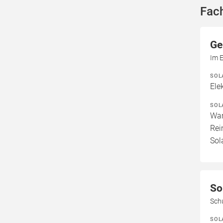
Fac
Ge
Im E
SOL
Ele
SOL
War
Rei
Sol
So
Sch
SOL