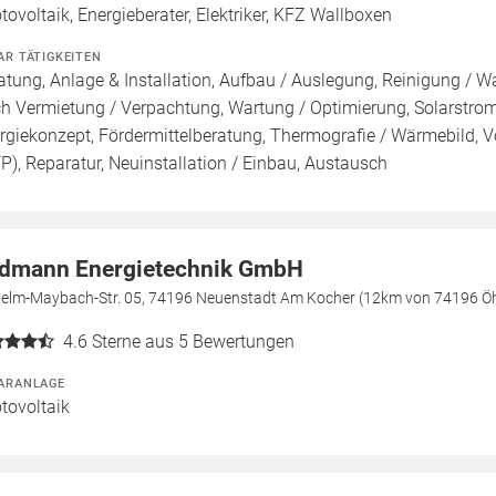
tovoltaik, Energieberater, Elektriker, KFZ Wallboxen
AR TÄTIGKEITEN
atung, Anlage & Installation, Aufbau / Auslegung, Reinigung / W
h Vermietung / Verpachtung, Wartung / Optimierung, Solarstromsp
rgiekonzept, Fördermittelberatung, Thermografie / Wärmebild, Vo
FP), Reparatur, Neuinstallation / Einbau, Austausch
dmann Energietechnik GmbH
helm-Maybach-Str. 05, 74196 Neuenstadt Am Kocher (12km von 74196 Ö
4.6
Sterne aus 5 Bewertungen
ARANLAGE
tovoltaik