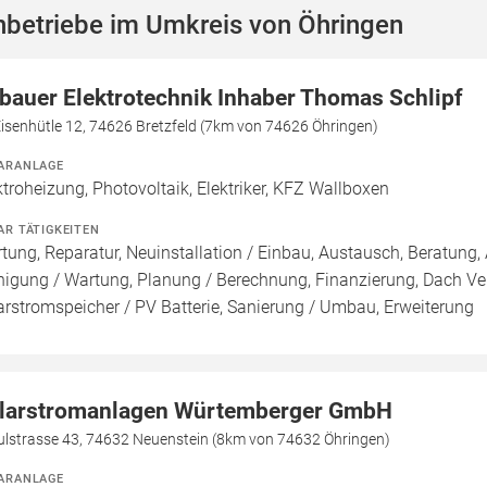
hbetriebe im Umkreis von Öhringen
bauer Elektrotechnik Inhaber Thomas Schlipf
isenhütle 12, 74626 Bretzfeld (7km von 74626 Öhringen)
ARANLAGE
ktroheizung, Photovoltaik, Elektriker, KFZ Wallboxen
AR TÄTIGKEITEN
tung, Reparatur, Neuinstallation / Einbau, Austausch, Beratung, 
nigung / Wartung, Planung / Berechnung, Finanzierung, Dach Ve
arstromspeicher / PV Batterie, Sanierung / Umbau, Erweiterung
larstromanlagen Würtemberger GmbH
ulstrasse 43, 74632 Neuenstein (8km von 74632 Öhringen)
ARANLAGE