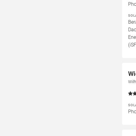
Pho
SOL
Ber
Dac
Ene
(iS
Wi
Wil
SOL
Pho