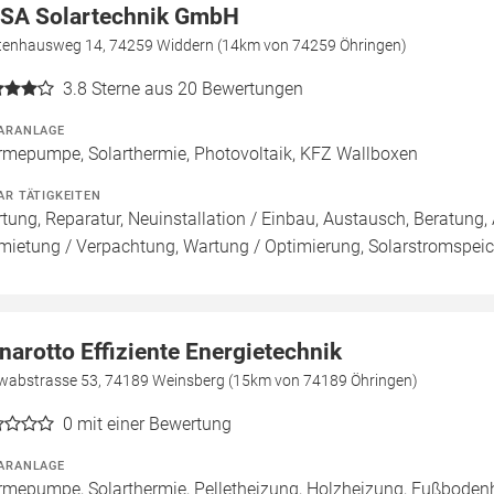
SA Solartechnik GmbH
tenhausweg 14, 74259 Widdern (14km von 74259 Öhringen)
3.8
Sterne aus 20 Bewertungen
ARANLAGE
mepumpe, Solarthermie, Photovoltaik, KFZ Wallboxen
AR TÄTIGKEITEN
tung, Reparatur, Neuinstallation / Einbau, Austausch, Beratung, 
mietung / Verpachtung, Wartung / Optimierung, Solarstromspeich
narotto Effiziente Energietechnik
wabstrasse 53, 74189 Weinsberg (15km von 74189 Öhringen)
0
mit einer Bewertung
ARANLAGE
mepumpe, Solarthermie, Pelletheizung, Holzheizung, Fußboden