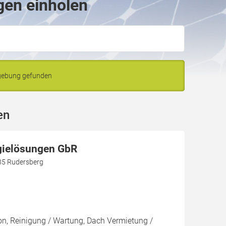
gen einholen
mgebung gefunden
en
gielösungen GbR
35 Rudersberg
ion, Reinigung / Wartung, Dach Vermietung /