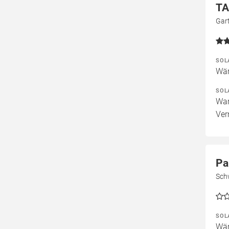
TA
Gar
SOL
Wär
SOL
War
Ver
Pa
Sch
SOL
Wär