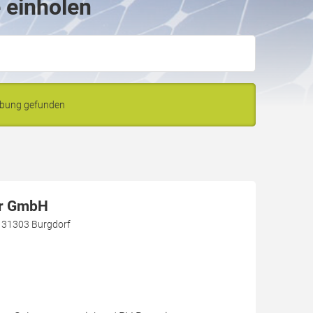
 einholen
ebung gefunden
ar GmbH
, 31303 Burgdorf