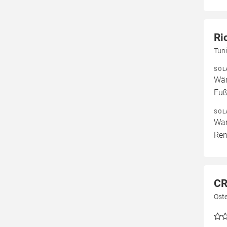
Ri
Tun
SOL
Wär
Fuß
SOL
War
Ren
CR
Ost