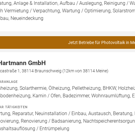
atung, Anlage & Installation, Aufbau / Auslegung, Reinigung / W
h Vermietung / Verpachtung, Wartung / Optimierung, Solarstromsp
bau, Neueindeckung
Jetzt Betriebe für Photovoltaik in M
Hartmann GmbH
icastraße 1, 38114 Braunschweig (12km von 38114 Meine)
ARANLAGE
heizung, Solarthermie, Ölheizung, Pelletheizung, BHKW, Holzheiz
bodenheizung, Kamin / Ofen, Badezimmer, Wohnraumlüftung, E
AR TÄTIGKEITEN
tung, Reparatur, Neuinstallation / Einbau, Austausch, Beratung,
ovierung, Renovierung / Badsanierung, Nachtspeicherentsorgun
shaltsauflösung / Entrümpelung