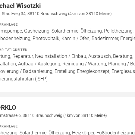
chael Wisotzki
er Stadtweg 34, 38110 Braunschweig (4km von 38110 Meine)
ARANLAGE
mepumpe, Gasheizung, Solarthermie, Ölheizung, Pelletheizung, 
bodenheizung, Photovoltaik, Kamin / Ofen, Badezimmer, Energi
AR TÄTIGKEITEN
tung, Reparatur, Neuinstallation / Einbau, Austausch, Beratung,
tallation, Aufbau / Auslegung, Reinigung / Wartung, Planung / B
ovierung / Badsanierung, Erstellung Energiekonzept, Energieausw
ierungsfahrplan (iSFP)
ORKLO
rmstrasse 6, 38110 Braunschweig (4km von 38110 Meine)
ARANLAGE
heizung, Solarthermie, Ölheizung, Heizkörper, Fußbodenheizun