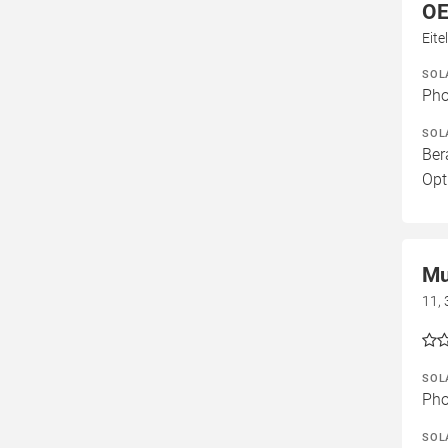
OE
Eite
SOL
Pho
SOL
Ber
Opt
Mu
11,
SOL
Pho
SOL