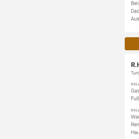
Ber
Dac
Aus
R.
Tun
SOL
Gas
Fuß
SOL
War
Ren
Hau