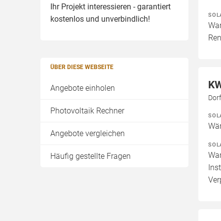
Ihr Projekt interessieren - garantiert
SOL
kostenlos und unverbindlich!
War
Ren
ÜBER DIESE WEBSEITE
KW
Angebote einholen
Dor
Photovoltaik Rechner
SOL
Wär
Angebote vergleichen
SOL
War
Häufig gestellte Fragen
Ins
Ver