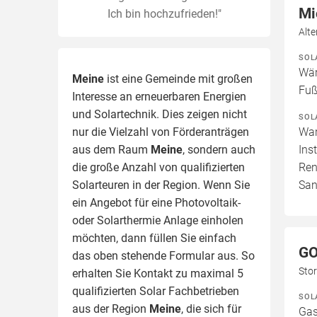
Mi
Ich bin hochzufrieden!"
Alt
SOL
Wär
Meine
ist eine Gemeinde mit großen
Fuß
Interesse an erneuerbaren Energien
und Solartechnik. Dies zeigen nicht
SOL
nur die Vielzahl von Förderanträgen
War
aus dem Raum
Meine
, sondern auch
Ins
die große Anzahl von qualifizierten
Ren
Solarteuren in der Region.
Wenn Sie
San
ein Angebot für eine Photovoltaik-
oder Solarthermie Anlage einholen
möchten, dann füllen Sie einfach
G
das oben stehende Formular aus. So
Sto
erhalten Sie Kontakt zu maximal 5
qualifizierten Solar Fachbetrieben
SOL
aus der Region
Meine
, die sich für
Gas