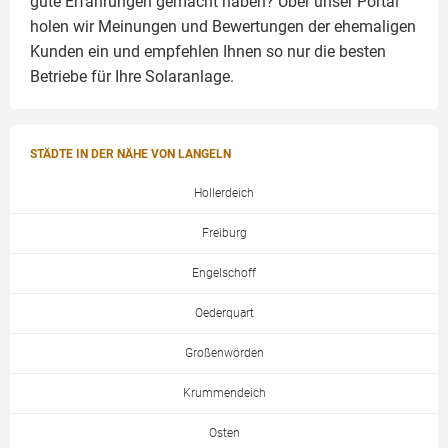
gute Erfahrungen gemacht haben? Über unser Portal
holen wir Meinungen und Bewertungen der ehemaligen
Kunden ein und empfehlen Ihnen so nur die besten
Betriebe für Ihre
Solaranlage
.
STÄDTE IN DER NÄHE VON LANGELN
Hollerdeich
Freiburg
Engelschoff
Oederquart
Großenwörden
Krummendeich
Osten