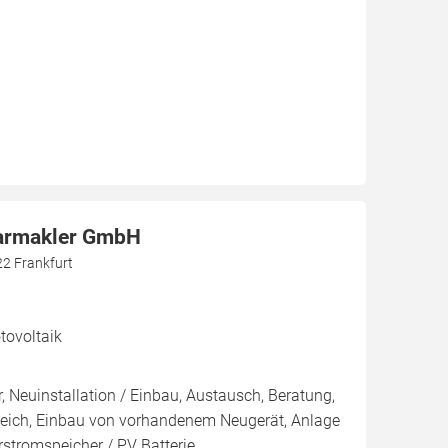
larmakler GmbH
22 Frankfurt
ovoltaik
, Neuinstallation / Einbau, Austausch, Beratung,
leich, Einbau von vorhandenem Neugerät, Anlage
arstromspeicher / PV Batterie