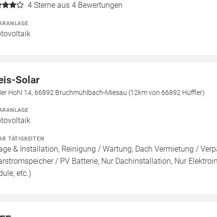
4
Sterne aus 4 Bewertungen
ARANLAGE
tovoltaik
eis-Solar
der Hohl 14, 66892 Bruchmühlbach-Miesau (12km von 66892 Hüffler)
ARANLAGE
tovoltaik
AR TÄTIGKEITEN
age & Installation, Reinigung / Wartung, Dach Vermietung / Ver
arstromspeicher / PV Batterie, Nur Dachinstallation, Nur Elektroins
ule, etc.)