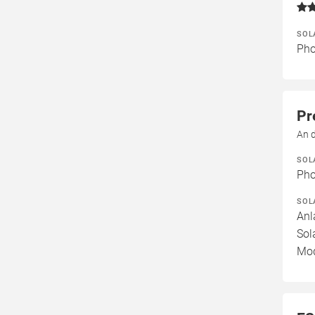
SOL
Pho
Pr
An 
SOL
Pho
SOL
Anl
Sol
Mod