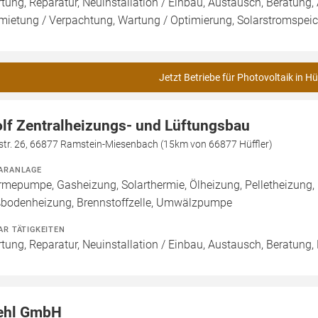
tung, Reparatur, Neuinstallation / Einbau, Austausch, Beratung, 
mietung / Verpachtung, Wartung / Optimierung, Solarstromspeich
Jetzt Betriebe für Photovoltaik in Hü
lf Zentralheizungs- und Lüftungsbau
lstr. 26, 66877 Ramstein-Miesenbach (15km von 66877 Hüffler)
ARANLAGE
mepumpe, Gasheizung, Solarthermie, Ölheizung, Pelletheizung, 
bodenheizung, Brennstoffzelle, Umwälzpumpe
AR TÄTIGKEITEN
tung, Reparatur, Neuinstallation / Einbau, Austausch, Beratung,
ehl GmbH