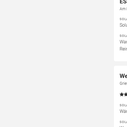
ES
Am D
SOL
Sol
SOL
War
Rei
We
Gri
SOL
Wär
SOL