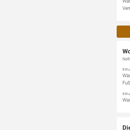
War
Ver
Wo
Nol
SOL
Wär
Fuß
SOL
War
Di