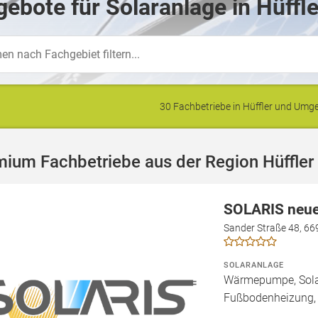
ebote für Solaranlage in Hüffle
30 Fachbetriebe in Hüffler und Um
ium Fachbetriebe aus der Region Hüffler
SOLARIS neu
Sander Straße 48, 6
SOLARANLAGE
Wärmepumpe, Solart
Fußbodenheizung, 