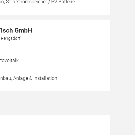
on, Solarstromspeicher / PV Batterie
Tisch GmbH
9 Rengsdorf
ovoltaik
inbau, Anlage & Installation