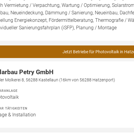
h Vermietung / Verpachtung, Wartung / Optimierung, Solarstromsp
bau, Neueindeckung, Dämmung / Sanierung, Neueinbau, Dach
tellung Energiekonzept, Fördermittelberatung, Thermografie / Wä
ividueller Sanierungsfahrplan (iSFP), Planung / Montage
Jetzt Betriebe für Photovoltaik in Hat
larbau Petry GmbH
der Molkerei 8, 56288 Kastellaun (16km von 56288 Hatzenport)
ARANLAGE
tovoltaik
AR TÄTIGKEITEN
age & Installation