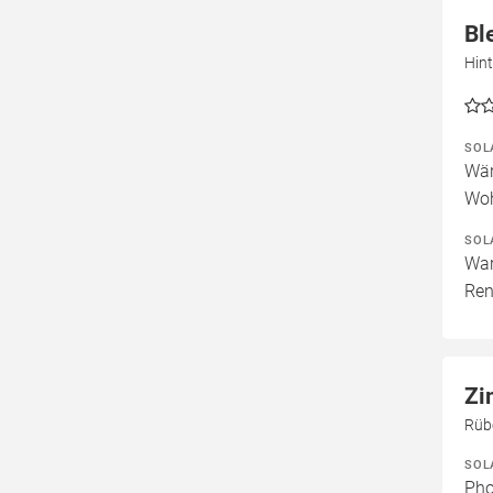
Bl
Hint
SOL
Wär
Woh
SOL
War
Ren
Zi
Rüb
SOL
Pho