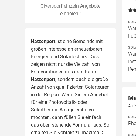
Giversdorf einzeln Angebote
einholen."
SOL
Wär
Fuß
Hatzenport
ist eine Gemeinde mit
SOL
großen Interesse an erneuerbaren
War
Energien und Solartechnik. Dies
Ins
zeigen nicht nur die Vielzahl von
Ren
Förderanträgen aus dem Raum
Hatzenport
, sondern auch die große
Anzahl von qualifizierten Solarteuren
in der Region.
Wenn Sie ein Angebot
Ma
für eine Photovoltaik- oder
Auf
Solarthermie Anlage einholen
möchten, dann füllen Sie einfach
SOL
Pho
das oben stehende Formular aus. So
erhalten Sie Kontakt zu maximal 5
SOL