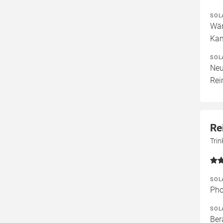
SOL
Wär
Kam
SOL
Neu
Rei
Re
Tri
SOL
Pho
SOL
Ber