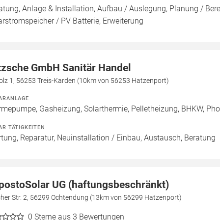
atung, Anlage & Installation, Aufbau / Auslegung, Planung / Be
arstromspeicher / PV Batterie, Erweiterung
tzsche GmbH Sanitär Handel
olz 1, 56253 Treis-Karden (10km von 56253 Hatzenport)
ARANLAGE
mepumpe, Gasheizung, Solarthermie, Pelletheizung, BHKW, Photo
AR TÄTIGKEITEN
tung, Reparatur, Neuinstallation / Einbau, Austausch, Beratung
postoSolar UG (haftungsbeschränkt)
cher Str. 2, 56299 Ochtendung (13km von 56299 Hatzenport)
0
Sterne aus 3 Bewertungen