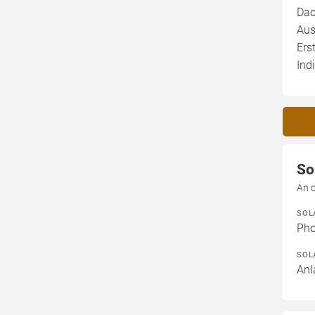
Dac
Aus
Ers
Ind
So
An 
SOL
Pho
SOL
Anl