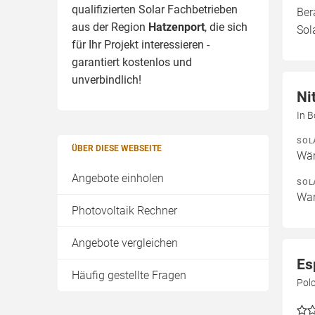
qualifizierten Solar Fachbetrieben
Ber
aus der Region
Hatzenport
, die sich
Sol
für Ihr Projekt interessieren -
garantiert kostenlos und
unverbindlich!
Ni
In B
SOL
ÜBER DIESE WEBSEITE
Wär
Angebote einholen
SOL
War
Photovoltaik Rechner
Angebote vergleichen
Es
Häufig gestellte Fragen
Pol