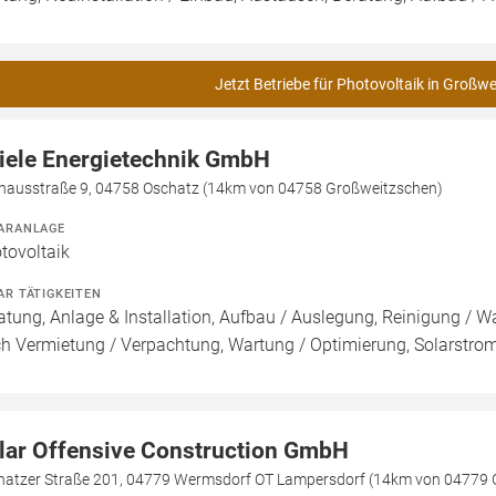
Jetzt Betriebe für Photovoltaik in Großw
iele Energietechnik GmbH
thausstraße 9, 04758 Oschatz (14km von 04758 Großweitzschen)
ARANLAGE
tovoltaik
AR TÄTIGKEITEN
atung, Anlage & Installation, Aufbau / Auslegung, Reinigung / W
h Vermietung / Verpachtung, Wartung / Optimierung, Solarstrom
lar Offensive Construction GmbH
hatzer Straße 201, 04779 Wermsdorf OT Lampersdorf (14km von 04779 