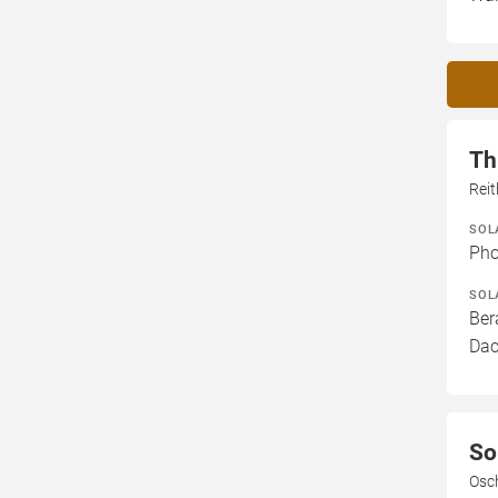
Th
Rei
SOL
Pho
SOL
Ber
Dac
So
Osc