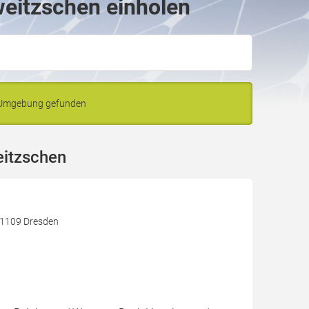
weitzschen einholen
d Umgebung gefunden
eitzschen
 01109 Dresden