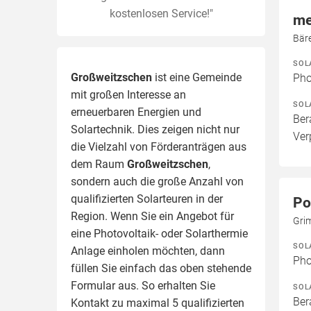
kostenlosen Service!"
me
Bär
SOL
Großweitzschen
ist eine Gemeinde
Pho
mit großen Interesse an
SOL
erneuerbaren Energien und
Ber
Solartechnik. Dies zeigen nicht nur
Ver
die Vielzahl von Förderanträgen aus
dem Raum
Großweitzschen
,
sondern auch die große Anzahl von
qualifizierten Solarteuren in der
Po
Region.
Wenn Sie ein Angebot für
Gri
eine Photovoltaik- oder Solarthermie
SOL
Anlage einholen möchten, dann
Pho
füllen Sie einfach das oben stehende
Formular aus. So erhalten Sie
SOL
Ber
Kontakt zu maximal 5 qualifizierten