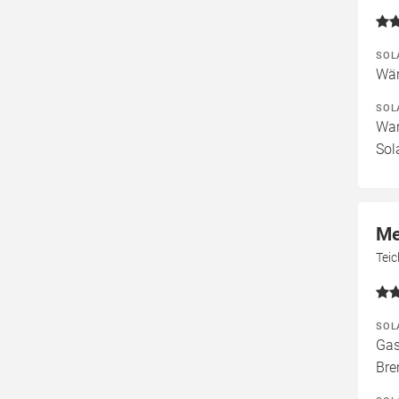
SOL
Wär
SOL
War
Sol
Me
Tei
SOL
Gas
Bre