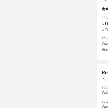
SOL
Gas
Um
SOL
War
Ren
Re
Pla
SOL
Wär
SOL
War