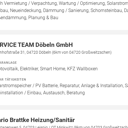
h Vermietung / Verpachtung, Wartung / Optimierung, Solarstromsp
bau, Neueindeckung, Dämmung / Sanierung, Schornsteinbau, D
endämmung, Planung & Bau
RVICE TEAM Döbeln GmbH
nhofstraße 31, 04720 Döbeln (6km von 04720 Großweitzschen)
ARANLAGE
tovoltaik, Elektriker, Smart Home, KFZ Wallboxen
AR TÄTIGKEITEN
arstromspeicher / PV Batterie, Reparatur, Anlage & Installation, 
installation / Einbau, Austausch, Beratung
rio Brattke Heizung/Sanitär
ntagenweg 5, 04703 Leisnig / OT Minkwitz (9km von 04703 Großweitzsch