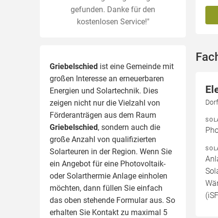
gefunden. Danke für den
kostenlosen Service!"
Fach
Griebelschied
ist eine Gemeinde mit
großen Interesse an erneuerbaren
El
Energien und Solartechnik. Dies
Dorf
zeigen nicht nur die Vielzahl von
Förderanträgen aus dem Raum
SOL
Griebelschied
, sondern auch die
Pho
große Anzahl von qualifizierten
SOL
Solarteuren in der Region.
Wenn Sie
Anl
ein Angebot für eine Photovoltaik-
Sol
oder Solarthermie Anlage einholen
Wär
möchten, dann füllen Sie einfach
(iS
das oben stehende Formular aus. So
erhalten Sie Kontakt zu maximal 5