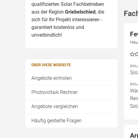
qualifizierten Solar Fachbetrieben
aus der Region
Griebelschied
, die
Fach
sich für Ihr Projekt interessieren -
garantiert kostenlos und
Fe
unverbindlich!
Hau
ÜBER DIESE WEBSEITE
SOL
Sol
Angebote einholen
SOL
War
Photovoltaik Rechner
Rei
Sol
Angebote vergleichen
Häufig gestellte Fragen
Ar