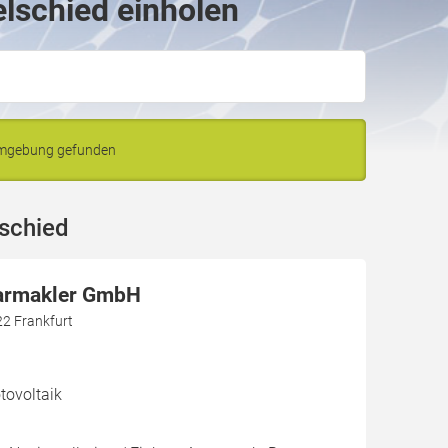
elschied einholen
 Umgebung gefunden
lschied
larmakler GmbH
22 Frankfurt
ovoltaik