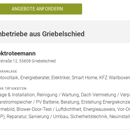
ANGEBOTE ANFORDERN
betriebe aus Griebelschied
ektroteemann
straße 12, 55608 Griebelschied
ARANLAGE
tovoltaik, Energieberater, Elektriker, Smart Home, KFZ Wallboxe
AR TÄTIGKEITEN
age & Installation, Reinigung / Wartung, Dach Vermietung / Ver
arstromspeicher / PV Batterie, Beratung, Erstellung Energiekonze
mebild, Blower-Door-Test / Luftdichtheit, Energieausweis, Vor-Or
FP), Reparatur, Sanierung / Umbau, Sicherheitstechnik, Neuinstal