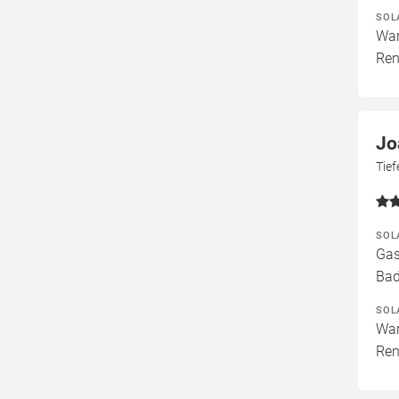
SOL
War
Ren
Jo
Tief
SOL
Gas
Bad
SOL
War
Ren