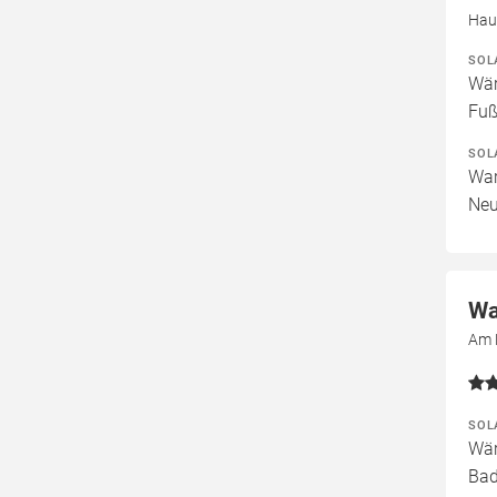
Hau
SOL
Wär
Fuß
SOL
War
Neu
Wa
Am 
SOL
Wär
Bad