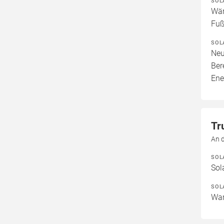
SOL
Wär
Fuß
SOL
Neu
Ber
Ene
Tr
An 
SOL
Sol
SOL
War