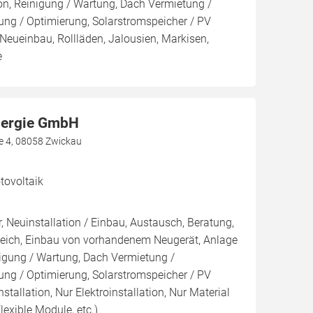
ion, Reinigung / Wartung, Dach Vermietung /
ng / Optimierung, Solarstromspeicher / PV
 Neueinbau, Rollläden, Jalousien, Markisen,
e
nergie GmbH
e 4, 08058 Zwickau
ovoltaik
, Neuinstallation / Einbau, Austausch, Beratung,
leich, Einbau von vorhandenem Neugerät, Anlage
inigung / Wartung, Dach Vermietung /
ng / Optimierung, Solarstromspeicher / PV
nstallation, Nur Elektroinstallation, Nur Material
lexible Module, etc.)