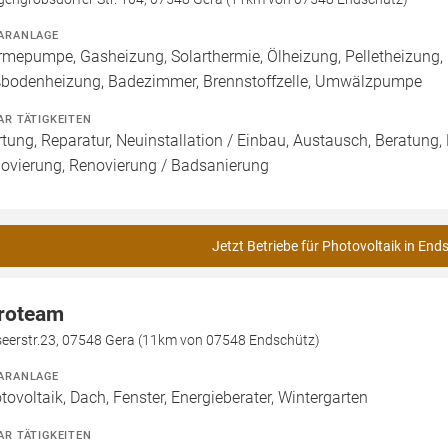
ARANLAGE
mepumpe, Gasheizung, Solarthermie, Ölheizung, Pelletheizung, H
bodenheizung, Badezimmer, Brennstoffzelle, Umwälzpumpe
AR TÄTIGKEITEN
tung, Reparatur, Neuinstallation / Einbau, Austausch, Beratung,
ovierung, Renovierung / Badsanierung
Jetzt Betriebe für Photovoltaik in End
roteam
seerstr.23, 07548 Gera (11km von 07548 Endschütz)
ARANLAGE
tovoltaik, Dach, Fenster, Energieberater, Wintergarten
AR TÄTIGKEITEN