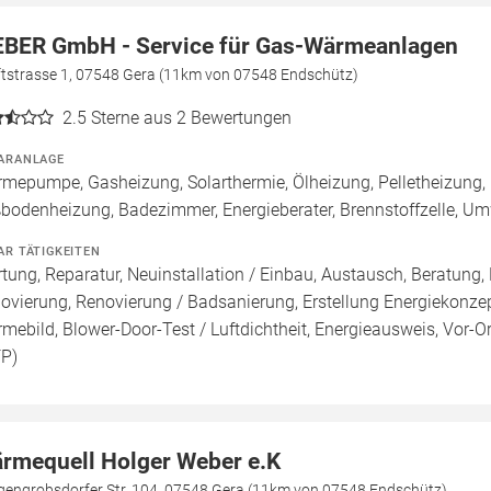
BER GmbH - Service für Gas-Wärmeanlagen
ftstrasse 1, 07548 Gera (11km von 07548 Endschütz)
2.5
Sterne aus 2 Bewertungen
ARANLAGE
mepumpe, Gasheizung, Solarthermie, Ölheizung, Pelletheizung, 
bodenheizung, Badezimmer, Energieberater, Brennstoffzelle, 
AR TÄTIGKEITEN
tung, Reparatur, Neuinstallation / Einbau, Austausch, Beratung,
ovierung, Renovierung / Badsanierung, Erstellung Energiekonzep
mebild, Blower-Door-Test / Luftdichtheit, Energieausweis, Vor-Or
FP)
rmequell Holger Weber e.K
gengrobsdorfer Str. 104, 07548 Gera (11km von 07548 Endschütz)