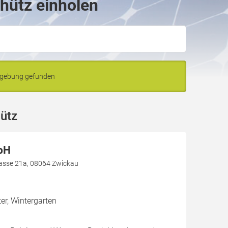
hütz einholen
mgebung gefunden
ütz
bH
asse 21a, 08064 Zwickau
er, Wintergarten