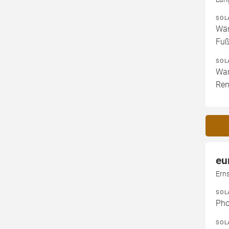
SOL
Wär
Fuß
SOL
War
Ren
eu
Ern
SOL
Pho
SOL