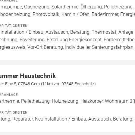
ARANLAGE
mepumpe, Gasheizung, Solarthermie, Ölheizung, Pelletheizung, 
bodenheizung, Photovoltaik, Kamin / Ofen, Badezimmer, Energieb
AR TÄTIGKEITEN
installation / Einbau, Austausch, Beratung, Thermostat, Anlage 
echnung, Erweiterung, Erstellung Energiekonzept, Fördermittelb
rgieausweis, Vor-Ort Beratung, Individueller Sanierungsfahrplan
ummer Haustechnik
der Eibe 5, 07548 Gera (11km von 07548 Endschütz)
ARANLAGE
arthermie, Pelletheizung, Holzheizung, Heizkörper, Wohnraumlüf
AR TÄTIGKEITEN
tung, Reparatur, Neuinstallation / Einbau, Austausch, Beratung