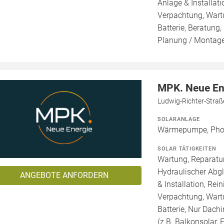
Anlage & Installat
Verpachtung, Wartu
Batterie, Beratung,
Planung / Montag
MPK. Neue E
Ludwig-Richter-Straß
SOLARANLAGE
Wärmepumpe, Phot
SOLAR TÄTIGKEITEN
Wartung, Reparatur
Hydraulischer Abg
ANGEBOTE ANFORDERN
& Installation, Re
Verpachtung, Wartu
Batterie, Nur Dachi
(z.B. Balkonsolar, F