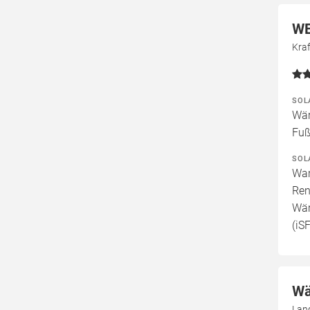
WE
Kra
SOL
Wär
Fuß
SOL
War
Ren
Wär
(iS
Wä
Lan