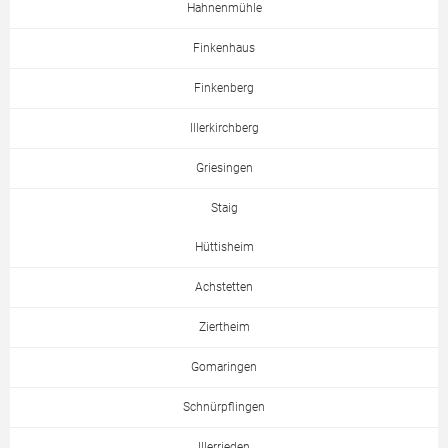
Hahnenmühle
Finkenhaus
Finkenberg
Illerkirchberg
Griesingen
Staig
Hüttisheim
Achstetten
Ziertheim
Gomaringen
Schnürpflingen
Illerrieden