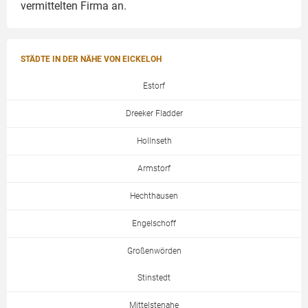
vermittelten Firma an.
STÄDTE IN DER NÄHE VON EICKELOH
Estorf
Dreeker Fladder
Hollnseth
Armstorf
Hechthausen
Engelschoff
Großenwörden
Stinstedt
Mittelstenahe