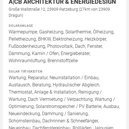
A|CB ARCHITEKTUR & ENERGIEDESIGN
Große Wallstraße 12, 23909 Ratzeburg (27km von 23909
Dragun)
SOLARANLAGE
Wärmepumpe, Gasheizung, Solarthermie, Ölheizung,
Pelletheizung, BHKW, Elektroheizung, Heizkörper,
Fußbodenheizung, Photovoltaik, Dach, Fenster,
Dämmung, Kamin / Ofen, Energieberater,
Wohnraumlüftung, Brennstoffzelle
SOLAR TÄTIGKEITEN
Wartung, Reparatur, Neuinstallation / Einbau,
Austausch, Beratung, Hydraulischer Abgleich,
Thermostat, Anlage & Installation, Reinigung /
Wartung, Dach Vermietung / Verpachtung, Wartung /
Optimierung, Solarstromspeicher / PV Batterie, Ausbau,
Neueindeckung, Dämmung / Sanierung,
Schornsteinbau, Dachrinnen & Schneefänger,
Neueinbau, Dachfenstereinbau, Rollläden, Jalousien,