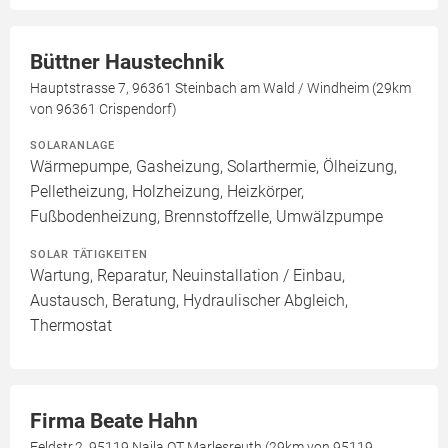
Büttner Haustechnik
Hauptstrasse 7, 96361 Steinbach am Wald / Windheim (29km
von 96361 Crispendorf)
SOLARANLAGE
Wärmepumpe, Gasheizung, Solarthermie, Ölheizung,
Pelletheizung, Holzheizung, Heizkörper,
Fußbodenheizung, Brennstoffzelle, Umwälzpumpe
SOLAR TÄTIGKEITEN
Wartung, Reparatur, Neuinstallation / Einbau,
Austausch, Beratung, Hydraulischer Abgleich,
Thermostat
Firma Beate Hahn
Feldstr.2, 95119 Naila OT Marlesreuth (29km von 95119