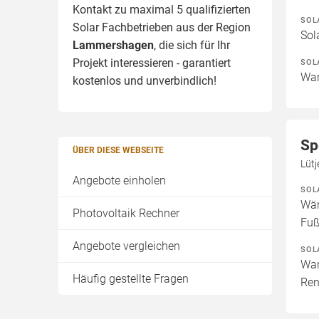
Kontakt zu maximal 5 qualifizierten
SOL
Solar Fachbetrieben aus der Region
Sol
Lammershagen
, die sich für Ihr
Projekt interessieren - garantiert
SOL
War
kostenlos und unverbindlich!
Sp
ÜBER DIESE WEBSEITE
Lüt
Angebote einholen
SOL
Wär
Photovoltaik Rechner
Fuß
Angebote vergleichen
SOL
War
Häufig gestellte Fragen
Ren