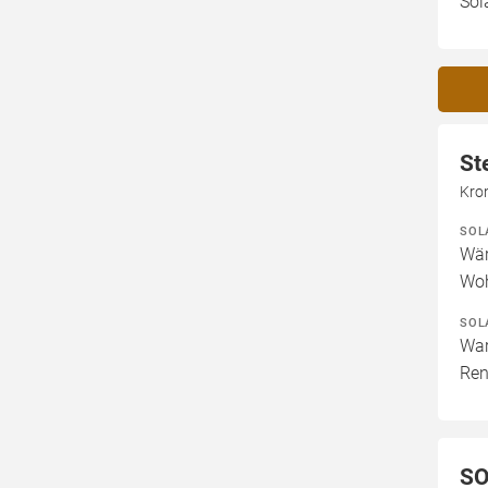
Sol
St
Kro
SOL
Wär
Woh
SOL
War
Ren
SO