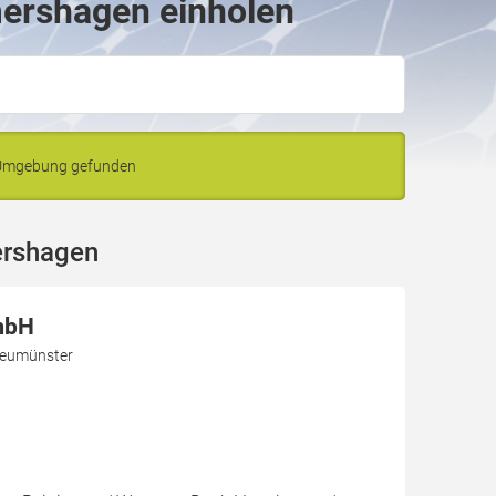
mershagen einholen
 Umgebung gefunden
ershagen
mbH
Neumünster