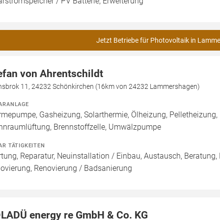
arstromspeicher / PV Batterie, Erweiterung
Jetzt Betriebe für Photovoltaik in Lamm
efan von Ahrentschildt
nsbrok 11, 24232 Schönkirchen (16km von 24232 Lammershagen)
ARANLAGE
mepumpe, Gasheizung, Solarthermie, Ölheizung, Pelletheizung,
nraumlüftung, Brennstoffzelle, Umwälzpumpe
AR TÄTIGKEITEN
tung, Reparatur, Neuinstallation / Einbau, Austausch, Beratung,
ovierung, Renovierung / Badsanierung
LADÜ energy re GmbH & Co. KG