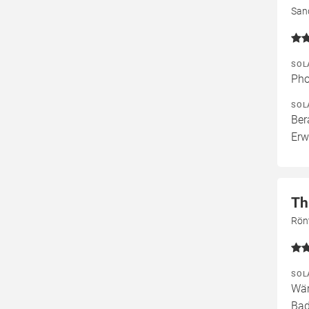
San
SOL
Pho
SOL
Ber
Erw
Th
Rön
SOL
Wär
Bad