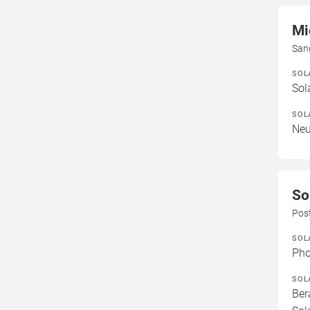
Mi
San
SOL
Sol
SOL
Neu
So
Pos
SOL
Pho
SOL
Ber