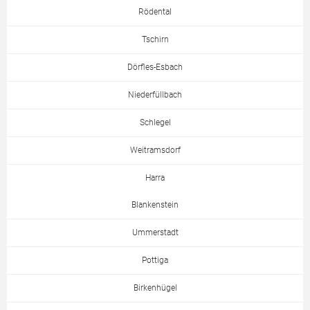
Rödental
Tschirn
Dörfles-Esbach
Niederfüllbach
Schlegel
Weitramsdorf
Harra
Blankenstein
Ummerstadt
Pottiga
Birkenhügel