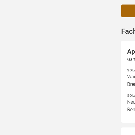
Fach
Ap
Gart
SOL
Wär
Bre
SOL
Neu
Ren