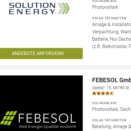
SOLARANLAGE
Photovoltaik
SOLAR TÄTIGKEITEN
Anlage & Installat
Verpachtung, Wartu
Batterie, Nur Dachi
(z.B. Balkonsolar, F
ANGEBOTE ANFORDERN
FEBESOL Gm
Opelstr. 19, 68789 St
SOLARANLAGE
Photovoltaik, Da
SOLAR TÄTIGKEITEN
Beratung, Anlage &