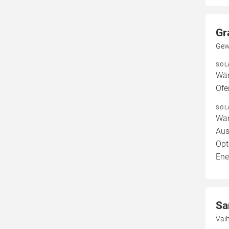
Gr
Gew
SOL
Wär
Ofe
SOL
War
Aus
Opt
Ene
Sa
Vaih