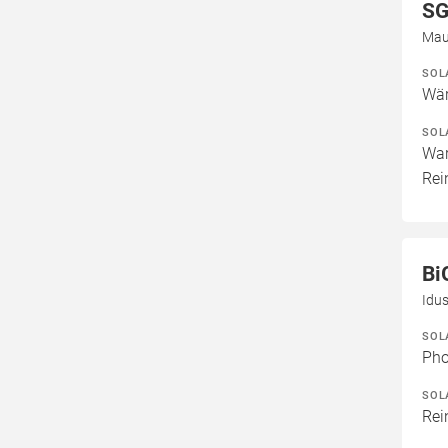
SG
Maul
SOL
Wär
SOL
War
Rei
Bi
Idus
SOL
Pho
SOL
Rei