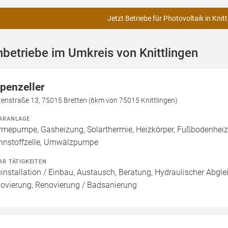
Jetzt Betriebe für Photovoltaik in Knit
betriebe im Umkreis von Knittlingen
penzeller
enstraße 13, 75015 Bretten (6km von 75015 Knittlingen)
ARANLAGE
mepumpe, Gasheizung, Solarthermie, Heizkörper, Fußbodenhei
nnstoffzelle, Umwälzpumpe
AR TÄTIGKEITEN
installation / Einbau, Austausch, Beratung, Hydraulischer Abgle
ovierung, Renovierung / Badsanierung