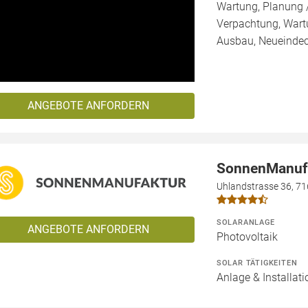
Wartung, Planung 
Verpachtung, Wartu
Ausbau, Neueinde
ANGEBOTE ANFORDERN
SonnenManuf
Uhlandstrasse 36, 71
SOLARANLAGE
ANGEBOTE ANFORDERN
Photovoltaik
SOLAR TÄTIGKEITEN
Anlage & Installati