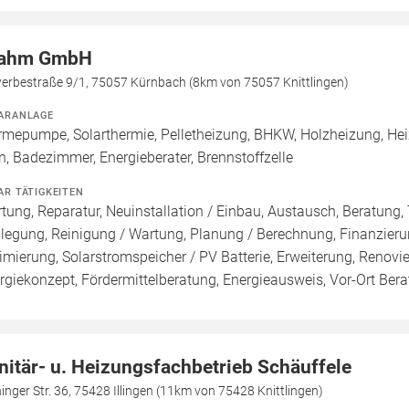
ahm GmbH
erbestraße 9/1, 75057 Kürnbach (8km von 75057 Knittlingen)
ARANLAGE
mepumpe, Solarthermie, Pelletheizung, BHKW, Holzheizung, Hei
n, Badezimmer, Energieberater, Brennstoffzelle
AR TÄTIGKEITEN
tung, Reparatur, Neuinstallation / Einbau, Austausch, Beratung, 
legung, Reinigung / Wartung, Planung / Berechnung, Finanzieru
imierung, Solarstromspeicher / PV Batterie, Erweiterung, Renovi
rgiekonzept, Fördermittelberatung, Energieausweis, Vor-Ort Berat
nitär- u. Heizungsfachbetrieb Schäuffele
inger Str. 36, 75428 Illingen (11km von 75428 Knittlingen)