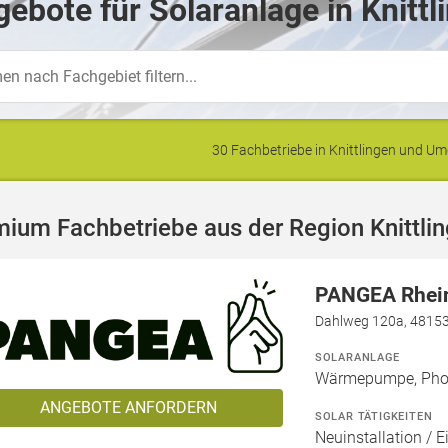
ebote für Solaranlage in Knittl
30 Fachbetriebe in Knittlingen und 
ium Fachbetriebe aus der Region Knittli
PANGEA Rhei
Dahlweg 120a, 4815
SOLARANLAGE
Wärmepumpe, Phot
ANGEBOTE ANFORDERN
SOLAR TÄTIGKEITEN
Neuinstallation / E