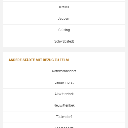
Krelau
Jeppern
Glüsing
Schwabstedt
ANDERE STÄDTE MIT BEZUG ZU FELM
Rathmannsdorf
Langenhorst
Altwittenbek
Neuwittenbek
Tüttendorf