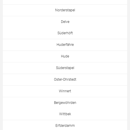
Norderstapel
Delve
Süderhöft
Huderfähre
Hude
Süderstapel
Oster-Ohrstedt
Winnert
Bergewöhrden
Wittbek
Erfderdamm