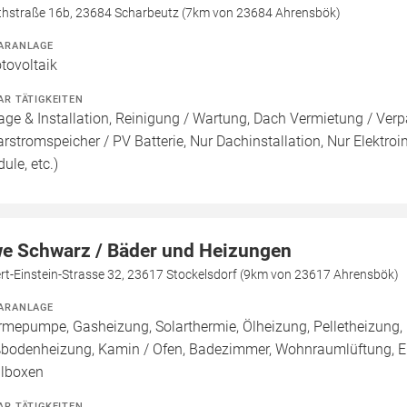
rthstraße 16b, 23684 Scharbeutz (7km von 23684 Ahrensbök)
ARANLAGE
tovoltaik
AR TÄTIGKEITEN
age & Installation, Reinigung / Wartung, Dach Vermietung / Ver
arstromspeicher / PV Batterie, Nur Dachinstallation, Nur Elektroins
ule, etc.)
e Schwarz / Bäder und Heizungen
rt-Einstein-Strasse 32, 23617 Stockelsdorf (9km von 23617 Ahrensbök)
ARANLAGE
mepumpe, Gasheizung, Solarthermie, Ölheizung, Pelletheizung, 
bodenheizung, Kamin / Ofen, Badezimmer, Wohnraumlüftung, Ele
lboxen
AR TÄTIGKEITEN