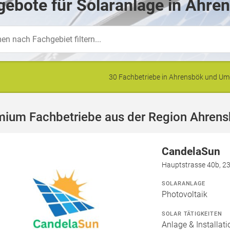
ebote für Solaranlage in Ahre
30 Fachbetriebe in Ahrensbök und U
mium Fachbetriebe aus der Region Ahren
CandelaSun
Hauptstrasse 40b, 2
SOLARANLAGE
Photovoltaik
SOLAR TÄTIGKEITEN
Anlage & Installat