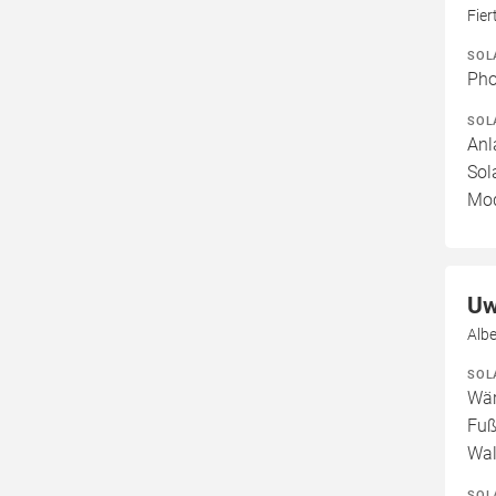
Fie
SOL
Pho
SOL
Anl
Sol
Mod
Uw
Albe
SOL
Wär
Fuß
Wal
SOL