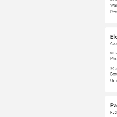
War
Ren
El
Geo
SOL
Pho
SOL
Ber
Umb
Pa
Rud