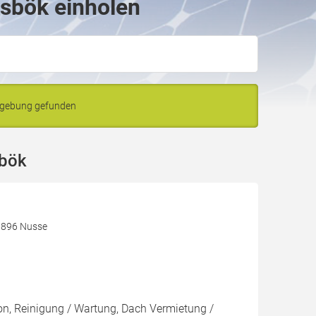
nsbök einholen
mgebung gefunden
sbök
3896 Nusse
ion, Reinigung / Wartung, Dach Vermietung /