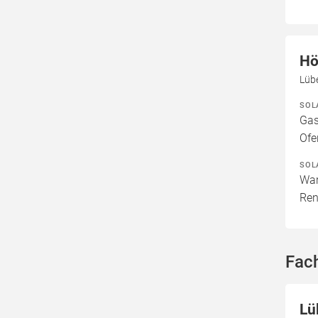
Hö
Lüb
SOL
Gas
Ofe
SOL
War
Ren
Fac
Lü