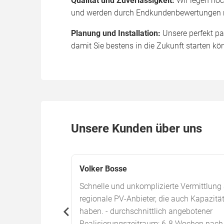
Qualität und Zuverlässigkeit:
Wir legen höch
und werden durch Endkundenbewertungen reg
Planung und Installation:
Unsere perfekt pa
damit Sie bestens in die Zukunft starten kö
Unsere Kunden über uns
Volker Bosse
frage, sogar
Schnelle und unkomplizierte Vermittlung
terleitung an die
regionale PV-Anbieter, die auch Kapazitä
nk.
haben. - durchschnittlich angebotener
Realisierungszeitraum: 6-8 Wochen nach