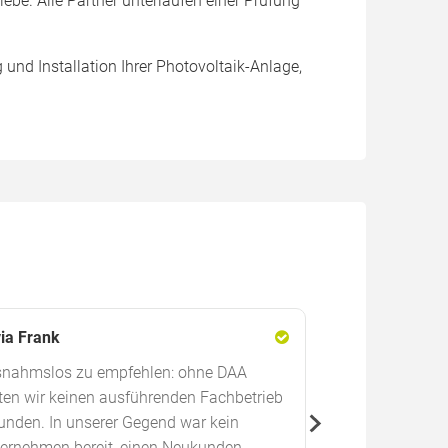
ebe. Alle Partner unterlaufen einer Prüfung
nd Installation Ihrer Photovoltaik-Anlage,
via Frank
Baerbel Bauer
nahmslos zu empfehlen: ohne DAA
Die Infos, die wi
ten wir keinen ausführenden Fachbetrieb
und erfolgreich 
unden. In unserer Gegend war kein
wieder. Sehr zu 
ernehmen bereit, einen Neukunden