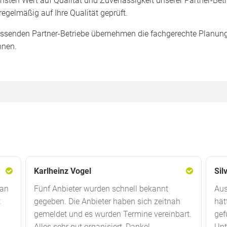
sten Wert auf Qualität und Zuverlässigkeit unserer Partner-Betri
elmäßig auf Ihre Qualität geprüft.
ssenden Partner-Betriebe übernehmen die fachgerechte Planung u
nnen.
Karlheinz Vogel
Sil
 an
Fünf Anbieter wurden schnell bekannt
Aus
t
gegeben. Die Anbieter haben sich zeitnah
hät
gemeldet und es wurden Termine vereinbart.
gef
Alles sehr gut organisiert, Danke!
Unt